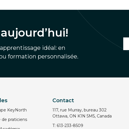
aujourd’hui!
'apprentissage idéal: en
 ou formation personnalisée.
des
Contact
oupe KeyNorth
117, rue Murray, bureau 302
Ottawa, ON K1N 5M5, Canada
e praticiens
T:
613-233-8509