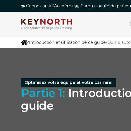
P
Connexion à l’Académie
Communauté de pratiq
a
s
s
e
/
Introduction et utilisation de ce guide
/
Quiz d’auto
r
a
u
c
o
n
Optimisez votre équipe et votre carrière.
Partie 1:
Introductio
t
e
guide
n
u