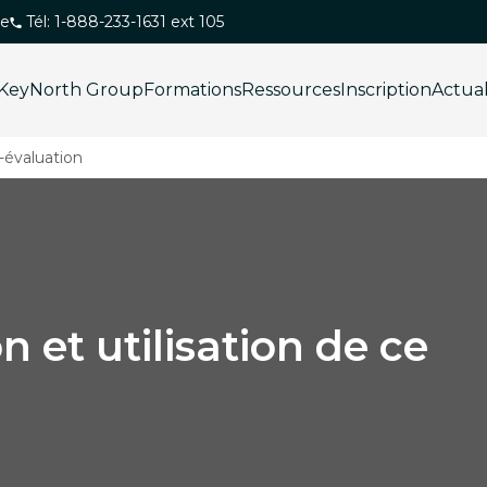
ue
Tél: 1-888-233-1631 ext 105
KeyNorth Group
Formations
Ressources
Inscription
Actua
-évaluation
n et utilisation de ce