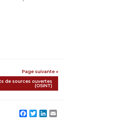
Page suivante »
s de sources ouvertes
(OSINT)
F
T
L
E
a
w
i
m
c
i
n
a
e
t
k
i