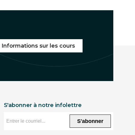
b
t
e
l
o
e
d
o
r
I
k
n
Informations sur les cours
S'abonner à notre infolettre
S'abonner