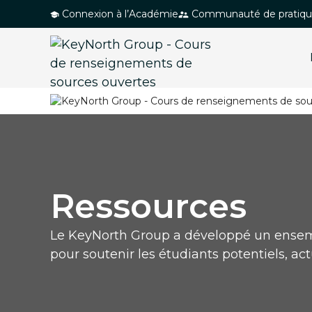
P
Connexion à l’Académie
Communauté de pratiq
a
s
s
e
r
a
u
c
o
Ressources
n
t
e
Le KeyNorth Group a développé un ensemb
n
pour soutenir les étudiants potentiels, act
u