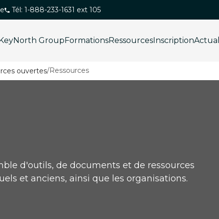
ue
Tél: 1-888-233-1631 ext 105
KeyNorth Group
Formations
Ressources
Inscription
Actua
/
Ressources
le d'outils, de documents et de ressources
uels et anciens, ainsi que les organisations.