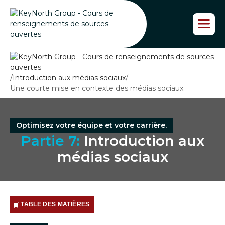
P
a
s
s
e
r
a
/
Introduction aux médias sociaux
/
u
Une courte mise en contexte des médias sociaux
c
o
n
t
Optimisez votre équipe et votre carrière.
e
Partie 7:
Introduction aux
n
u
médias sociaux
TABLE DES MATIÈRES