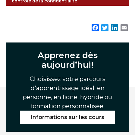
contrôle de la confidentialité
F
T
L
E
a
w
i
m
c
i
n
a
e
t
k
i
Apprenez dès
b
t
e
l
aujourd’hui!
o
e
d
o
r
I
Choisissez votre parcours
k
n
d'apprentissage idéal: en
personne, en ligne, hybride ou
formation personnalisée.
Informations sur les cours