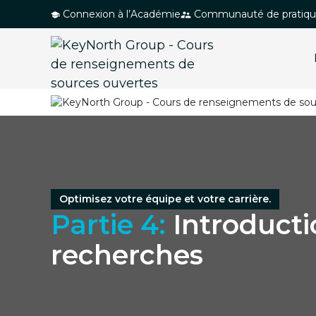
P
Connexion à l’Académie
Communauté de pratiq
a
s
s
e
r
a
u
c
o
n
Optimisez votre équipe et votre carrière.
Partie 4:
Introduct
t
e
recherches
n
u