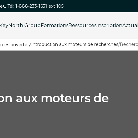
ue
Tél: 1-888-233-1631 ext 105
KeyNorth Group
Formations
Ressources
Inscription
Actua
/
Introduction aux moteurs de recherches
/
Recherc
ion aux moteurs de