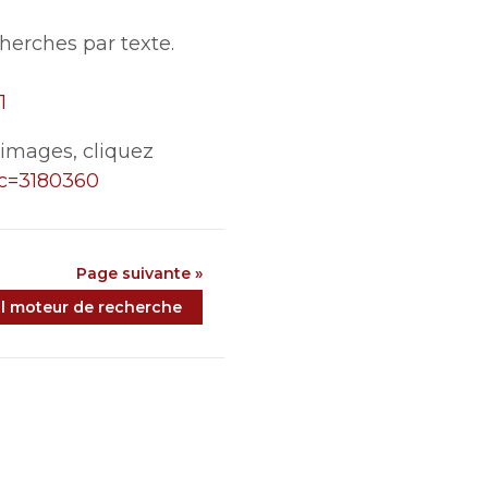
erches par texte.
1
’images, cliquez
ic=3180360
Page suivante »
ul moteur de recherche
F
a
T
c
w
L