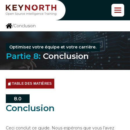
P
a
s
s
/
Conclusion
e
r
a
u
Optimisez votre équipe et votre carrière.
c
Partie 8:
Conclusion
o
n
t
e
n
TABLE DES MATIÈRES
u
8.0
Conclusion
Ceci conclut ce guide. Nous espérons que vous l’avez