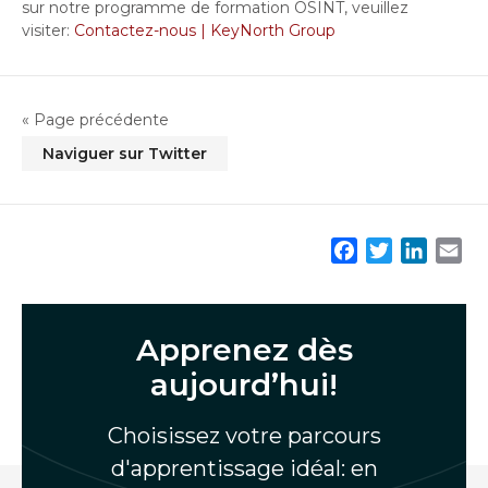
sur notre programme de formation OSINT, veuillez
visiter:
Contactez-nous | KeyNorth Group
« Page précédente
Naviguer sur Twitter
F
T
L
E
a
w
i
m
c
i
n
a
e
t
k
i
Apprenez dès
b
t
e
l
aujourd’hui!
o
e
d
o
r
I
Choisissez votre parcours
k
n
d'apprentissage idéal: en