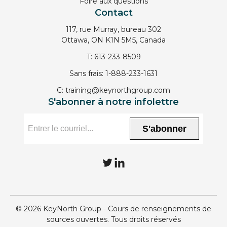
Foire aux questions
Contact
117, rue Murray, bureau 302
Ottawa, ON K1N 5M5, Canada
T:
613-233-8509
Sans frais:
1-888-233-1631
C:
training@keynorthgroup.com
S'abonner à notre infolettre
S'abonner
T
L
w
i
i
n
© 2026 KeyNorth Group - Cours de renseignements de
t
k
sources ouvertes. Tous droits réservés