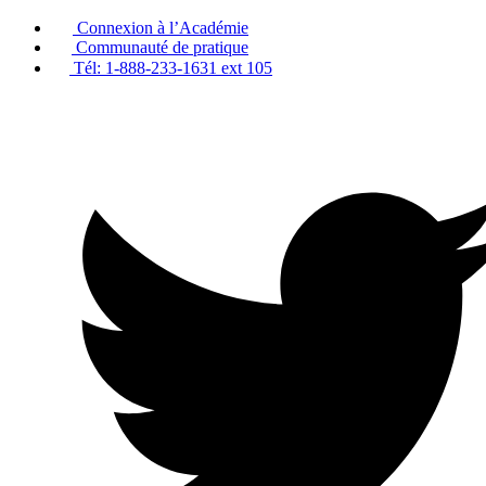
Passer
Connexion à l’Académie
au
Communauté de pratique
contenu
Tél: 1-888-233-1631 ext 105