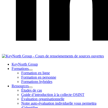
LinkedIn
KeyNorth Group
Formations
Ouvrir
Formation en ligne
Formations
Formation en personne
le
Formations hybrides
menu
Ressources
Ouvrir
Études de cas
Ressources
Guide d’introduction à la collecte OSINT
le
Évaluation organisationnelle
menu
Notre auto-évaluation individuelle vous permettra
d’identifier