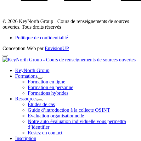
LinkedIn
© 2026 KeyNorth Group - Cours de renseignements de sources
ouvertes. Tous droits réservés
Politique de confidentialité
Conception Web par
EnvisionUP
KeyNorth
Group
KeyNorth Group
Formations
-
Ouvrir
Formation en ligne
Cours
Formations
Formation en personne
le
Formations hybrides
de
menu
Ressources
renseignements
Ouvrir
Études de cas
Ressources
Guide d’introduction à la collecte OSINT
de
le
Évaluation organisationnelle
menu
sources
Notre auto-évaluation individuelle vous permettra
d’identifier
ouvertes
Restez en contact
Inscription