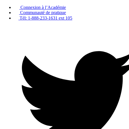
Passer
Connexion à l’Académie
au
Communauté de pratique
contenu
Tél: 1-888-233-1631 ext 105