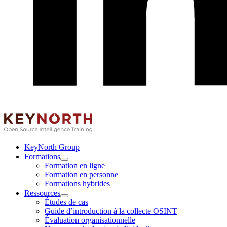
LinkedIn
KeyNorth Group
Formations
Ouvrir
Formation en ligne
Formations
Formation en personne
le
Formations hybrides
menu
Ressources
Ouvrir
Études de cas
Ressources
Guide d’introduction à la collecte OSINT
le
Évaluation organisationnelle
menu