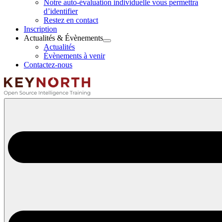
Notre auto-évaluation individuelle vous permettra
d’identifier
Restez en contact
Inscription
Actualités & Évènements
Ouvrir
Actualités
Actualités
Évènements à venir
&
Contactez-nous
Évènements
le
menu