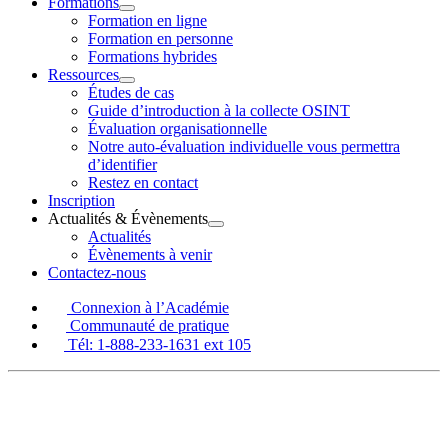
Formations
Cours
Ouvrir
Formation en ligne
Formations
de
Formation en personne
le
Formations hybrides
renseignements
menu
Ressources
de
Ouvrir
Études de cas
Ressources
Guide d’introduction à la collecte OSINT
sources
le
Évaluation organisationnelle
menu
ouvertes
Notre auto-évaluation individuelle vous permettra
d’identifier
Restez en contact
Inscription
Actualités & Évènements
Ouvrir
Actualités
Actualités
Évènements à venir
&
Contactez-nous
Évènements
le
menu
Connexion à l’Académie
Communauté de pratique
Tél: 1-888-233-1631 ext 105