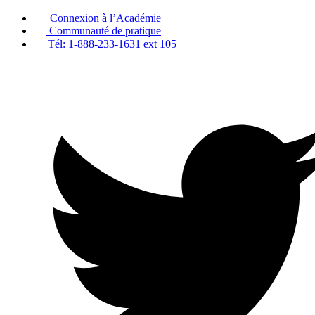
Passer
Connexion à l’Académie
au
Communauté de pratique
contenu
Tél: 1-888-233-1631 ext 105