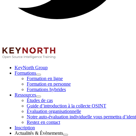
KeyNorth Group
Formations
Ouvrir
Formation en ligne
Formations
Formation en personne
le
Formations hybrides
menu
Ressources
Ouvrir
Études de cas
Ressources
Guide d’introduction à la collecte OSINT
le
Évaluation organisationnelle
menu
Notre auto-évaluation individuelle vous permettra d’ident
Restez en contact
Inscription
Actualités & Évènements