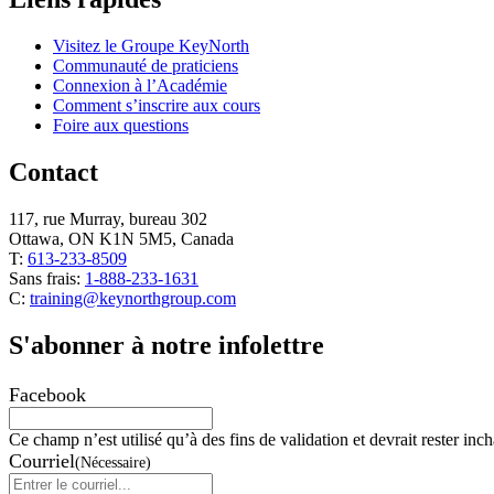
Visitez le Groupe KeyNorth
Communauté de praticiens
Connexion à l’Académie
Comment s’inscrire aux cours
Foire aux questions
Contact
117, rue Murray, bureau 302
Ottawa, ON K1N 5M5, Canada
T:
613-233-8509
Sans frais:
1-888-233-1631
C:
training@keynorthgroup.com
S'abonner à notre infolettre
Facebook
Ce champ n’est utilisé qu’à des fins de validation et devrait rester inc
Courriel
(Nécessaire)