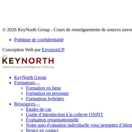
© 2026 KeyNorth Group - Cours de renseignements de sources ouverte
Politique de confidentialité
Conception Web par
EnvisionUP
KeyNorth
Group
-
KeyNorth Group
Formations
Cours
Ouvrir
Formation en ligne
Formations
de
Formation en personne
le
Formations hybrides
renseignements
menu
Ressources
de
Ouvrir
Études de cas
Ressources
Guide d’introduction à la collecte OSINT
sources
le
Évaluation organisationnelle
menu
ouvertes
Notre auto-évaluation individuelle vous permettra d’ident
Restez en contact