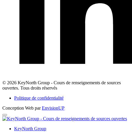
LinkedIn
© 2026 KeyNorth Group - Cours de renseignements de sources
ouvertes. Tous droits réservés
Politique de confidentialité
Conception Web par
EnvisionUP
KeyNorth
Group
KeyNorth Group