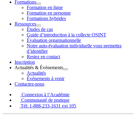
Formations
-
Ouvrir
Formation en ligne
Cours
Formations
Formation en personne
le
Formations hybrides
de
menu
Ressources
renseignements
Ouvrir
Études de cas
Ressources
Guide d’introduction à la collecte OSINT
de
le
Évaluation organisationnelle
menu
sources
Notre auto-évaluation individuelle vous permettra
d’identifier
ouvertes
Restez en contact
Inscription
Actualités & Évènements
Ouvrir
Actualités
Actualités
Évènements à venir
&
Contactez-nous
Évènements
le
menu
Connexion à l’Académie
Communauté de pratique
Tél: 1-888-233-1631 ext 105