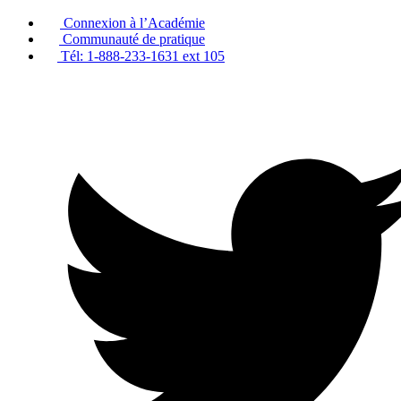
Passer
Connexion à l’Académie
au
Communauté de pratique
contenu
Tél: 1-888-233-1631 ext 105