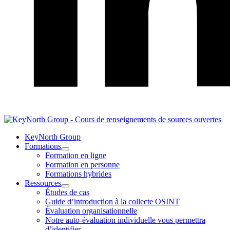
LinkedIn
KeyNorth Group
Formations
Ouvrir
Formation en ligne
Formations
Formation en personne
le
Formations hybrides
menu
Ressources
Ouvrir
Études de cas
Ressources
Guide d’introduction à la collecte OSINT
le
Évaluation organisationnelle
menu
Notre auto-évaluation individuelle vous permettra
d’identifier